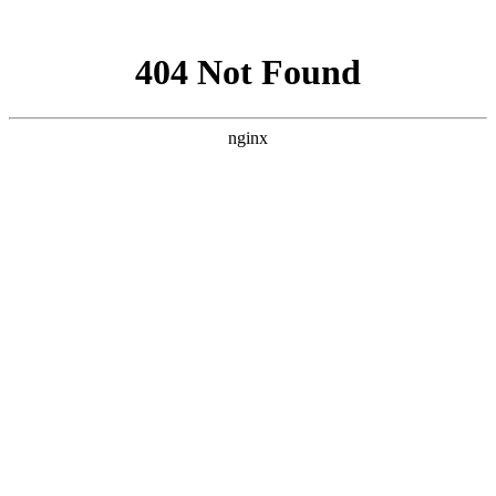
网站地图
首页
医院简介
精彩视频
公益活动
医院新闻
最新动态
行业新闻
就医指南
视频中心
京川专家
特色技术
科氏靶向介入疗法
微波消融技术
科氏化学消融疗法
开放
手术
碘131放射性疗法
科氏免疫平衡疗法
病友故事
来院路线
疾病导航
甲亢
甲状腺结节
甲减
甲状腺囊肿
甲状腺瘤
甲状腺肿大
桥本
氏病
甲状腺炎