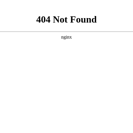
手术
碘131放射性疗法
科氏免疫平衡疗法
氏病
甲状腺炎