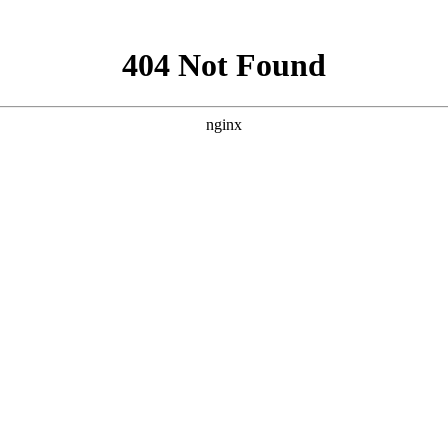
手术
碘131放射性疗法
科氏免疫平衡疗法
氏病
甲状腺炎