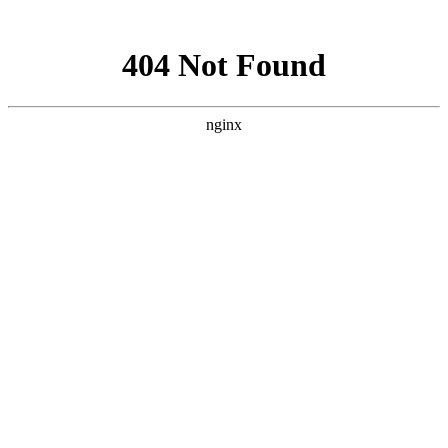
网站地图
首页
医院简介
精彩视频
公益活动
医院新闻
最新动态
行业新闻
就医指南
视频中心
京川专家
特色技术
科氏靶向介入疗法
微波消融技术
科氏化学消融疗法
开放
手术
碘131放射性疗法
科氏免疫平衡疗法
病友故事
来院路线
疾病导航
甲亢
甲状腺结节
甲减
甲状腺囊肿
甲状腺瘤
甲状腺肿大
桥本
氏病
甲状腺炎