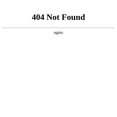
网站地图
首页
医院简介
精彩视频
公益活动
医院新闻
最新动态
行业新闻
就医指南
视频中心
京川专家
特色技术
科氏靶向介入疗法
微波消融技术
科氏化学消融疗法
开放
手术
碘131放射性疗法
科氏免疫平衡疗法
病友故事
来院路线
疾病导航
甲亢
甲状腺结节
甲减
甲状腺囊肿
甲状腺瘤
甲状腺肿大
桥本
氏病
甲状腺炎